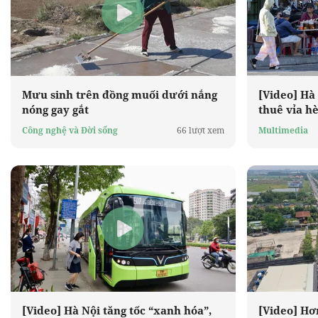
Mưu sinh trên đồng muối dưới nắng
[Video] Hà
nóng gay gắt
thuê vỉa h
đêm
Công nghệ và Đời sống
66 lượt xem
Multimedia
[Video] Hà Nội tăng tốc “xanh hóa”,
[Video] Hơ