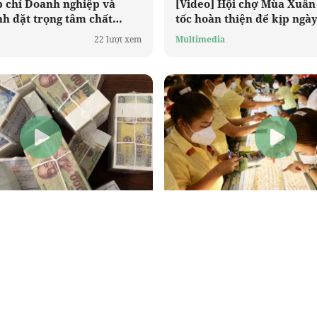
p chí Doanh nghiệp và
[Video] Hội chợ Mùa Xuân 
nh đặt trọng tâm chất
tốc hoàn thiện để kịp ngày
huyển đổi số trong năm
duyệt
22 lượt xem
Multimedia
ân hàng Nhà nước bác bỏ
[Video] Siết giao dịch vàng
oại bỏ tiền mệnh giá nhỏ
nhằm ngăn rủi ro và đầu 
15 lượt xem
Multimedia