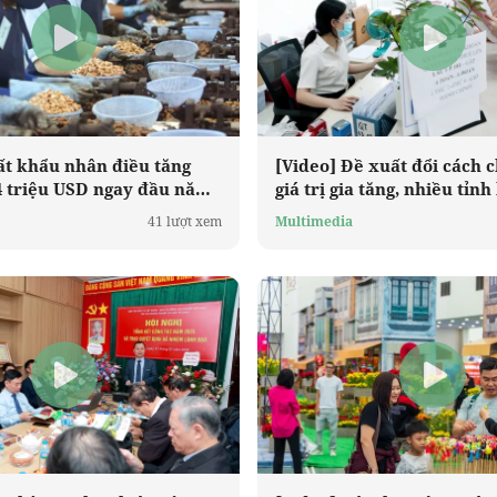
ất khẩu nhân điều tăng
[Video] Đề xuất đổi cách c
34 triệu USD ngay đầu năm
giá trị gia tăng, nhiều tỉn
có thể tăng thu gấp 0,6-3 l
41 lượt xem
Multimedia