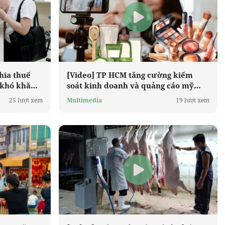
hia thuế
[Video] TP HCM tăng cường kiểm
h khó khăn
soát kinh doanh và quảng cáo mỹ
ần
phẩm trên nền tảng trực tuyến
25 lượt xem
Multimedia
19 lượt xem