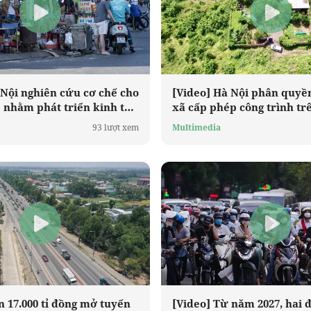
 Nội nghiên cứu cơ chế cho
[Video] Hà Nội phân quyề
è nhằm phát triển kinh tế
xã cấp phép công trình tr
nghiệp từ 18/5
93 lượt xem
Multimedia
n 17.000 tỉ đồng mở tuyến
[Video] Từ năm 2027, hai đ