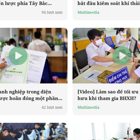
n lược phía Tây Bắc
bắt đầu kiểm soát khí thả
theo lộ trình mới
94 lượt xem
Multimedia
anh nghiệp trong diện
[Video] Làm sao để tối ư
ược hoãn đóng một phần
hưu khi tham gia BHXH?
a 12 tháng
42 lượt xem
Multimedia