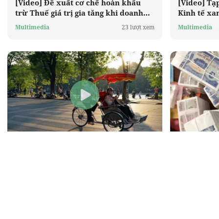
[Video] Đề xuất cơ chế hoàn khấu
[Video] Tạ
trừ Thuế giá trị gia tăng khi doanh
Kinh tế xa
nghiệp bổ sung đủ chứng từ thanh
lượng và c
Multimedia
23 lượt xem
Multimedia
toán
2026
[Video] Miền Bắc sắp qua đỉnh rét,
[Video] Ng
nền nhiệt tăng dần và xu hướng ấm
thông tin l
kéo dài đến cuối tháng 1
Multimedia
31 lượt xem
Multimedia