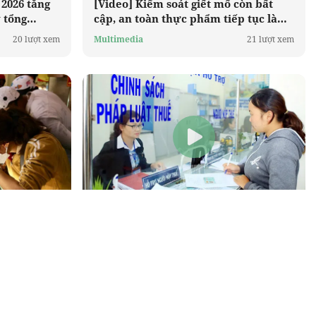
2026 tăng
[Video] Kiểm soát giết mổ còn bất
 tổng
cập, an toàn thực phẩm tiếp tục là
vấn đề đáng lo
20 lượt xem
Multimedia
21 lượt xem
 từ 9/2/2026
[Video] Quy định mới về quyết toán
cơ
thuế thu nhập cá nhân với người có
thu nhập từ nhiều nơi
53 lượt xem
Multimedia
23 lượt xem