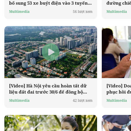
bổ sung 53 xe buýt điện vào 3 tuyến
đường chiế
trục
TP.HCM
Multimedia
56 lượt xem
Multimedia
[Video] Hà Nội yêu cầu hoàn tất dữ
[Video] Do
liệu đất đai trước 30/6 để đồng bộ
phục hồi đ
quản lý
BHXH tối đ
Multimedia
42 lượt xem
Multimedia