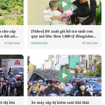
n cho cấp
[Video] Đề xuất gói hỗ trợ sinh con
ên đất nông
quy mô lớn: Hơn 1.800 tỷ đồng/năm
nhằm “giữ nhịp” dân số
33 lượt xem
Multimedia
48 lượt xem
ô thị lớn
Xe máy sắp bị kiểm soát khí thải