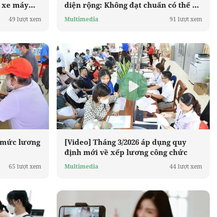
i xe máy
diện rộng: Không đạt chuẩn có thể bị
hạn chế lưu thông từ 2027
49 lượt xem
Multimedia
91 lượt xem
u mức lương
[Video] Tháng 3/2026 áp dụng quy
định mới về xếp lương công chức
65 lượt xem
Multimedia
44 lượt xem