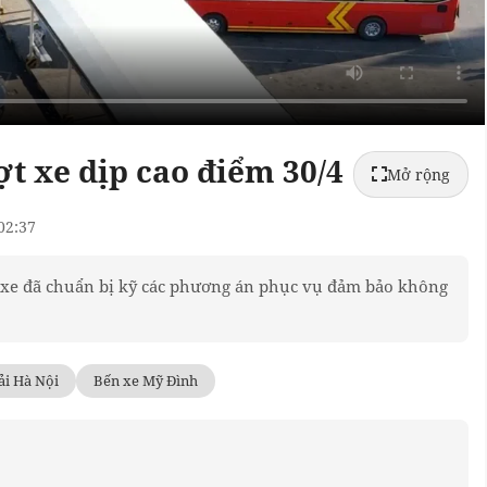
ợt xe dịp cao điểm 30/4
Mở rộng
02:37
n xe đã chuẩn bị kỹ các phương án phục vụ đảm bảo không
ải Hà Nội
Bến xe Mỹ Đình