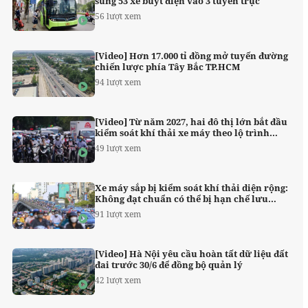
sung 53 xe buýt điện vào 3 tuyến trục
56 lượt xem
[Video] Hơn 17.000 tỉ đồng mở tuyến đường
chiến lược phía Tây Bắc TP.HCM
94 lượt xem
[Video] Từ năm 2027, hai đô thị lớn bắt đầu
kiểm soát khí thải xe máy theo lộ trình
mới
49 lượt xem
Xe máy sắp bị kiểm soát khí thải diện rộng:
Không đạt chuẩn có thể bị hạn chế lưu
thông từ 2027
91 lượt xem
[Video] Hà Nội yêu cầu hoàn tất dữ liệu đất
đai trước 30/6 để đồng bộ quản lý
42 lượt xem