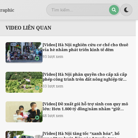
graphic
VIDEO LIÊN QUAN
[Video] Hà Nội nghiên cứu cơ chế cho thuê
vỉa hè nhằm phát triển kinh tế đêm
93 lượt xem
[Video] Hà Nội phân quyền cho cấp xã cấp
phép công trình trên đất nông nghiệp từ
18/5
33 lượt xem
[Video] Đề xuất gói hỗ trợ sinh con quy mô
lớn: Hơn 1.800 tỷ đồng/năm nhằm “giữ
nhịp” dân số
48 lượt xem
[Video] Hà Nội tăng tốc “xanh hóa”, bổ